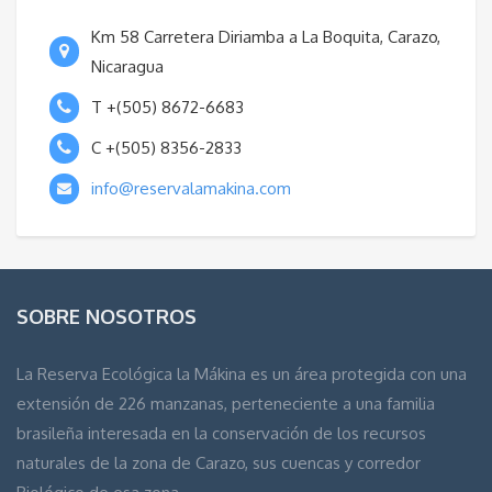
Km 58 Carretera Diriamba a La Boquita, Carazo,
Nicaragua
T +(505) 8672-6683
C +(505) 8356-2833
info@reservalamakina.com
SOBRE NOSOTROS
La Reserva Ecológica la Mákina es un área protegida con una
extensión de 226 manzanas, perteneciente a una familia
brasileña interesada en la conservación de los recursos
naturales de la zona de Carazo, sus cuencas y corredor