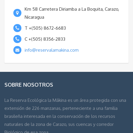
Km 58 Carretera Diriamba a La Boquita, Carazo,
Nicaragua
T +(505) 8672-6683
C +(505) 8356-2833
info@reservalamakina.com
SOBRE NOSOTROS
La Reserva Ecológica la Mákina es un área protegida con una
extensión de 226 manzanas, perteneciente a una familia
brasileña interesada en la conservación de los recursos
naturales de la zona de Carazo, sus cuencas y corredor
Biológico de esa zona.