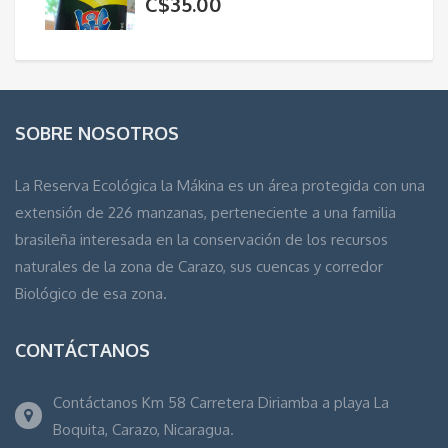
C$
35.00
SOBRE NOSOTROS
La Reserva Ecológica la Mákina es un área protegida con una
extensión de 226 manzanas, perteneciente a una familia
brasileña interesada en la conservación de los recursos
naturales de la zona de Carazo, sus cuencas y corredor
Biológico de esa zona.
CONTÁCTANOS
Contáctanos Km 58 Carretera Diriamba a playa La
Boquita, Carazo, Nicaragua.