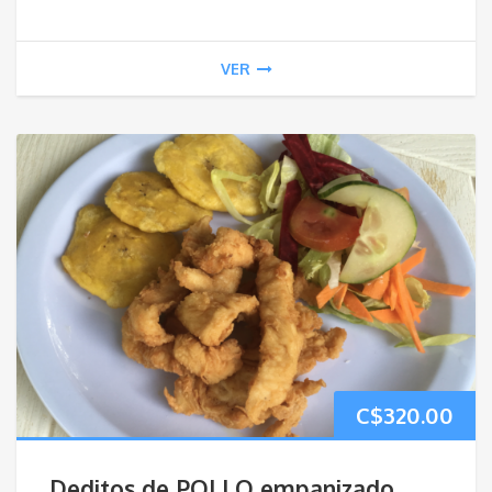
VER
C$
320.00
Deditos de POLLO empanizado