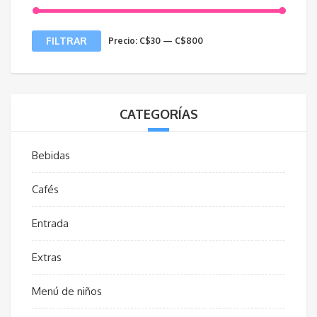
Precio
Precio
FILTRAR
Precio:
C$30
—
C$800
mínimo
máximo
CATEGORÍAS
Bebidas
Cafés
Entrada
Extras
Menú de niños