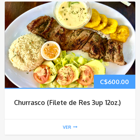
C$
600.00
Churrasco (Filete de Res 3up 12oz.)
VER