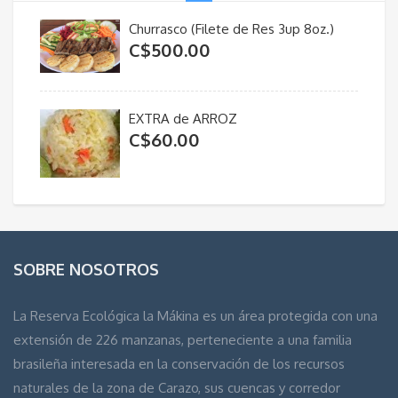
Churrasco (Filete de Res 3up 8oz.)
C$
500.00
EXTRA de ARROZ
C$
60.00
SOBRE NOSOTROS
La Reserva Ecológica la Mákina es un área protegida con una
extensión de 226 manzanas, perteneciente a una familia
brasileña interesada en la conservación de los recursos
naturales de la zona de Carazo, sus cuencas y corredor