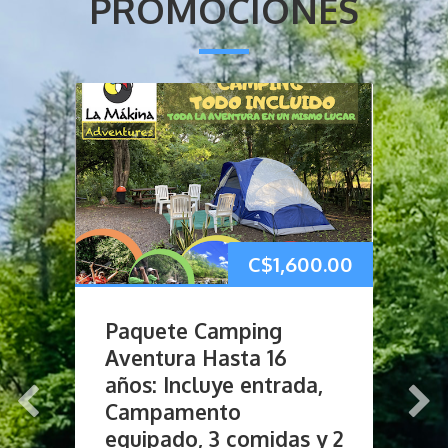
PROMOCIONES
.00
C$
1,600.00
P
Paquete Camping
M
Aventura Hasta 16
A
años: Incluye entrada,
E
Campamento
N
 2
equipado, 3 comidas y 2