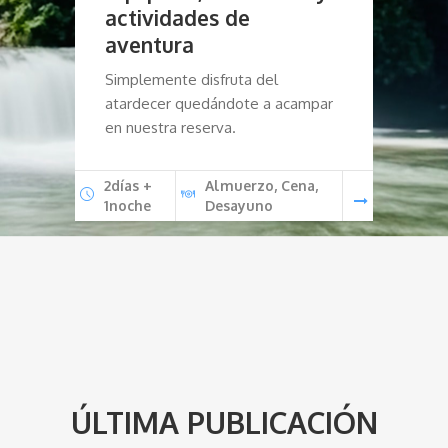
e
actividades de
d
aventura
G
Simplemente disfruta del
c
r
atardecer quedándote a acampar
t
en nuestra reserva.
H
ca
2días +
Almuerzo, Cena,
1noche
Desayuno
2d
1n
ÚLTIMA PUBLICACIÓN