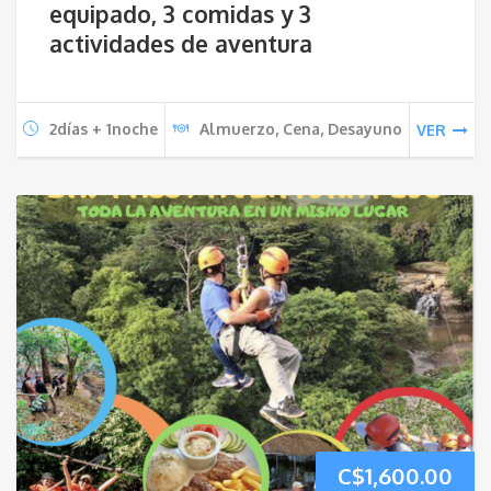
equipado, 3 comidas y 3
actividades de aventura
C$2,400.00.
C$1
2días + 1noche
Almuerzo, Cena, Desayuno
VER
C$
1,600.00