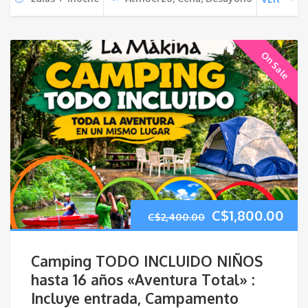
On Sale
El
El
C$
1,800.00
C$
2,400.00
precio
pre
Camping TODO INCLUIDO NIÑOS
original
act
hasta 16 años «Aventura Total» :
Incluye entrada, Campamento
era:
es: