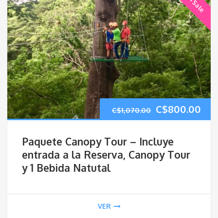
On Sale
El
El
C$
800.00
C$
1,070.00
precio
pre
Paquete Canopy Tour – Incluye
original
act
entrada a la Reserva, Canopy Tour
y 1 Bebida Natutal
era:
es:
C$1,070.00.
C$8
VER