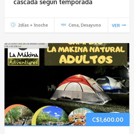
cascada segun temporada
2días + 1noche
Cena, Desayuno
VER
C$
1,600.00